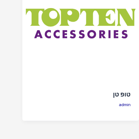
טופ טן
admin